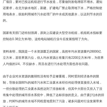
厂项目，要对已投运机组进行节水改造，尽量做到发电增容不增水。通知
还要求，在北方缺水地区，新建、扩建电厂禁止取用地下水，严格控制使
用地表水，鼓励利用城市污水处理厂的中水或其他废水，以达到节水的目
的。
国家有关部门还特别强调，原则上应建设大型空冷机组，机组耗水指标要
控制在0.38立方米/秒。这给电站辅机行业今后发展指明了方向。
资料表明，我国是一个水资源匮乏的国家，虽然年均水资源量约28000亿
立方米，居世界第六位，但人均水资源占有量只有2200立方米/年，为世界
人均值的1/4。不仅缺水，而且在进行污水处理方面也存在问题。
由于企业对水资源的脆弱性没有给予足够重视，同时受到经济条件的限
制，导致全国80%的城市污水和工业废水未经任何处理便直接排入水域，
一些分散处理的工业废水虽然达到了排放标准，但其中大部分又排入了没
有集中处理的城市排水系统中，降低了达标排放的意义。由于废(污)水的排
放，约90%的城市水域不同程度地受到了污染，诸多问题对行业发展带来