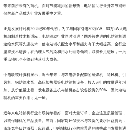
带来前所未有的商机。面对节能减排的新形势，电站辅助行业开发节能环
保的新产品成为行业发展重中之重。
正是发展好时机20世纪80年代初，为了与国家引进30万kW、60万kW火电
机组制造技术相适应，电站辅助行业同时引进了国外较先进的电站辅机调
速给水泵等先进技术，使电站辅机配套水平和能力有了大幅提高。全行业
坚持技术进步，在治理大气污染和污水处理等领域，取得长足进展，一批
重点辅机企业得到快速壮大成长。
中电联统计资料显示，近五年来，与发电设备配套的磨煤机、送风机、引
风机、锅炉给水泵、高压加热器等电站辅机设备，投入运行的数量逐年增
加。从价值量上看，发电设备主机与辅机各占设备投资的50%，因此电站
辅机的重要作用可见一斑。
近年来电站辅机行业市场持续看好，面对大量订单，企业注重质量管理，
以确保辅机的产品质量。当前，国家对环保技术与装备的要求日益提高，
市场竞争日趋激烈，应该说，电站辅机行业的前景是严峻挑战与发展机遇