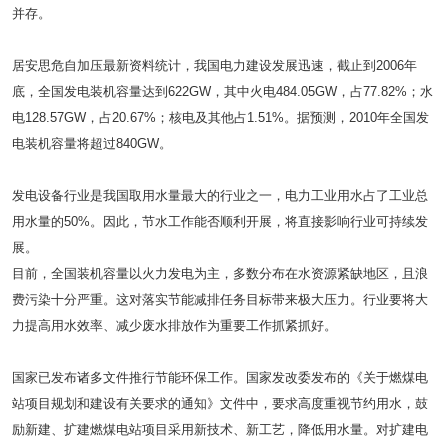
并存。
居安思危自加压最新资料统计，我国电力建设发展迅速，截止到2006年
底，全国发电装机容量达到622GW，其中火电484.05GW，占77.82%；水
电128.57GW，占20.67%；核电及其他占1.51%。据预测，2010年全国发
电装机容量将超过840GW。
发电设备行业是我国取用水量最大的行业之一，电力工业用水占了工业总
用水量的50%。因此，节水工作能否顺利开展，将直接影响行业可持续发
展。
目前，全国装机容量以火力发电为主，多数分布在水资源紧缺地区，且浪
费污染十分严重。这对落实节能减排任务目标带来极大压力。行业要将大
力提高用水效率、减少废水排放作为重要工作抓紧抓好。
国家已发布诸多文件推行节能环保工作。国家发改委发布的《关于燃煤电
站项目规划和建设有关要求的通知》文件中，要求高度重视节约用水，鼓
励新建、扩建燃煤电站项目采用新技术、新工艺，降低用水量。对扩建电